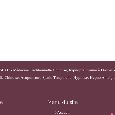
EAU - Médecine Traditionnelle Chinoise, hypnopraticienne à Étiolles 
lle Chinoise, Acupuncture Spatio Temporelle, Hypnose, Hypno Antalgie,
ne
Menu du site
Accueil