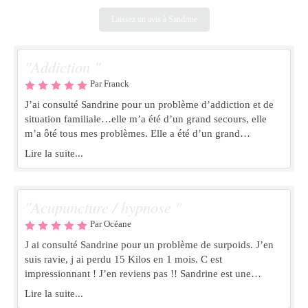
Laissez un avis à Sandrine
"Addiction "
Par Franck
J’ai consulté Sandrine pour un problème d’addiction et de
situation familiale…elle m’a été d’un grand secours, elle
m’a ôté tous mes problèmes. Elle a été d’un grand
réconfort, elle écoute et analyse afin d’éradiquer le mal Un
Lire la suite...
grand merci à vous Sandrine
"Acupuncture / hypnose "
Par Océane
J ai consulté Sandrine pour un problème de surpoids. J’en
suis ravie, j ai perdu 15 Kilos en 1 mois. C est
impressionnant ! J’en reviens pas !! Sandrine est une
magicienne , elle a l écoute de ses patients, elle m’as
Lire la suite...
soigner aussi pour des problèmes d urticaire. Je