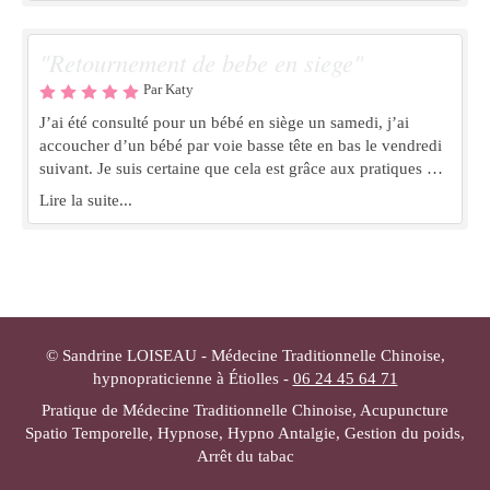
recommande vivement !!
"Retournement de bebe en siege"
Par Katy
J’ai été consulté pour un bébé en siège un samedi, j’ai
accoucher d’un bébé par voie basse tête en bas le vendredi
suivant. Je suis certaine que cela est grâce aux pratiques de
Madame ! Je l’en remercie beaucoup!
Lire la suite...
© Sandrine LOISEAU - Médecine Traditionnelle Chinoise,
hypnopraticienne à Étiolles -
06 24 45 64 71
Pratique de Médecine Traditionnelle Chinoise, Acupuncture
Spatio Temporelle, Hypnose, Hypno Antalgie, Gestion du poids,
Arrêt du tabac